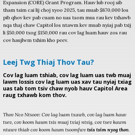
Expansion (CORE) Grant Program. Hauv lub rooj sib
tham tsim cai lij choj xyoo 2025, tau muab $870,000 los
pib qhov kev pab cuam no uas tsom mus rau kev txhawb
nqa thaj chaw Capitol los ntawm kev muab nyiaj pab txij
li $50,000 txog $150,000 rau cov lag luam hauv zos rau
cov haujlwm txhim kho peev.
Leej Twg Thiaj Thov Tau?
Cov lag luam tshiab, cov lag luam uas twb muaj
lawm lossis cov lag luam uas xav tau nyiaj txiag
uas tab tom tsiv chaw nyob hauv Capitol Area
raug txhawb kom thov.
Thov Nco Ntsoov: Cov lag luam txawb, cov lag luam hauv
tsev, cov koom haum tsis muaj txiaj ntsig, cov tsev kawm
ntawv thiab cov koom haum tsoomfwv
tsis tsim nyog thov.