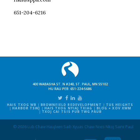
651-204-6216
400 WABASHA ST. N #240, ST. PAUL, MN 55102
HU RAU PEB:
651-224-5686
HAIS TXOG WB
BROWNFIELD REDEVELOPMENT
TUS HEIGHTS
HARBOR TSWJ
HAIS TXOG NYIAJ TXIAG
BLOG + XOV XWM
TXOJ CAI TSIS PUB TWG PAUB
© 2026 Lub Chaw Haujlwm Saib Xyuas Chaw Nres Nkoj Saint Paul