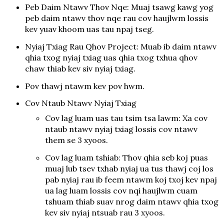
Peb Daim Ntawv Thov Nqe: Muaj tsawg kawg yog
peb daim ntawv thov nqe rau cov haujlwm lossis
kev yuav khoom uas tau npaj tseg.
Nyiaj Txiag Rau Qhov Project: Muab ib daim ntawv
qhia txog nyiaj txiag uas qhia txog txhua qhov
chaw thiab kev siv nyiaj txiag.
Pov thawj ntawm kev pov hwm.
Cov Ntaub Ntawv Nyiaj Txiag
Cov lag luam uas tau tsim tsa lawm: Xa cov
ntaub ntawv nyiaj txiag lossis cov ntawv
them se 3 xyoos.
Cov lag luam tshiab: Thov qhia seb koj puas
muaj lub tsev txhab nyiaj ua tus thawj coj los
pab nyiaj rau ib feem ntawm koj txoj kev npaj
ua lag luam lossis cov nqi haujlwm cuam
tshuam thiab suav nrog daim ntawv qhia txog
kev siv nyiaj ntsuab rau 3 xyoos.