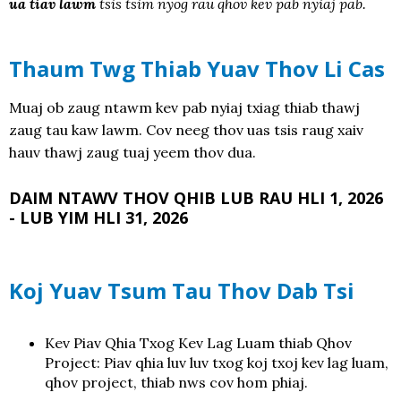
ua tiav lawm
tsis tsim nyog rau qhov kev pab nyiaj pab.
Thaum Twg Thiab Yuav Thov Li Cas
Muaj ob zaug ntawm kev pab nyiaj txiag thiab thawj
zaug tau kaw lawm. Cov neeg thov uas tsis raug xaiv
hauv thawj zaug tuaj yeem thov dua.
DAIM NTAWV THOV QHIB LUB RAU HLI 1, 2026
- LUB YIM HLI 31, 2026
Koj Yuav Tsum Tau Thov Dab Tsi
Kev Piav Qhia Txog Kev Lag Luam thiab Qhov
Project: Piav qhia luv luv txog koj txoj kev lag luam,
qhov project, thiab nws cov hom phiaj.