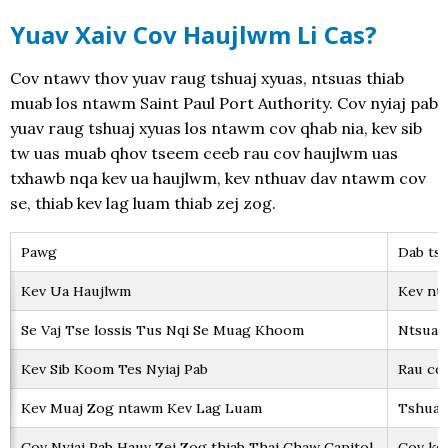
Yuav Xaiv Cov Haujlwm Li Cas?
Cov ntawv thov yuav raug tshuaj xyuas, ntsuas thiab
muab los ntawm Saint Paul Port Authority. Cov nyiaj pab
yuav raug tshuaj xyuas los ntawm cov qhab nia, kev sib
tw uas muab qhov tseem ceeb rau cov haujlwm uas
txhawb nqa kev ua haujlwm, kev nthuav dav ntawm cov
se, thiab kev lag luam thiab zej zog.
Pawg
Dab tsi
Kev Ua Haujlwm
Kev nts
Se Vaj Tse lossis Tus Nqi Se Muag Khoom
Ntsuas
Kev Sib Koom Tes Nyiaj Pab
Rau cov
Kev Muaj Zog ntawm Kev Lag Luam
Tshuaj 
Cov Nyiaj Pab Hauv Zej Zog thiab Thaj Chaw Capitol
Cov kev