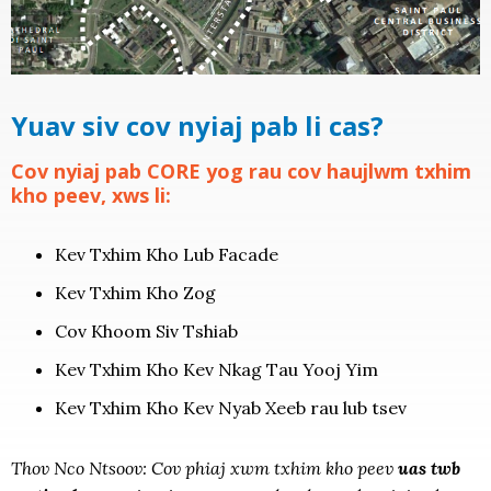
Yuav siv cov nyiaj pab li cas?
Cov nyiaj pab CORE yog rau cov haujlwm txhim
kho peev, xws li:
Kev Txhim Kho Lub Facade
Kev Txhim Kho Zog
Cov Khoom Siv Tshiab
Kev Txhim Kho Kev Nkag Tau Yooj Yim
Kev Txhim Kho Kev Nyab Xeeb rau lub tsev
Thov Nco Ntsoov: Cov phiaj xwm txhim kho peev
uas twb