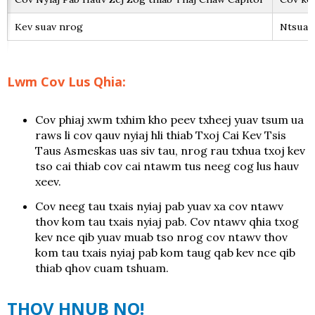
Kev suav nrog
Ntsuas
Lwm Cov Lus Qhia:
Cov phiaj xwm txhim kho peev txheej yuav tsum ua
raws li cov qauv nyiaj hli thiab Txoj Cai Kev Tsis
Taus Asmeskas uas siv tau, nrog rau txhua txoj kev
tso cai thiab cov cai ntawm tus neeg cog lus hauv
xeev.
Cov neeg tau txais nyiaj pab yuav xa cov ntawv
thov kom tau txais nyiaj pab. Cov ntawv qhia txog
kev nce qib yuav muab tso nrog cov ntawv thov
kom tau txais nyiaj pab kom taug qab kev nce qib
thiab qhov cuam tshuam.
THOV HNUB NO!