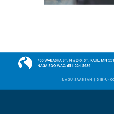
400 WABASHA ST. N #240, ST. PAUL, MN 55
NAGA SOO WAC:
651-224-5686
NAGU SAABSAN
DIB-U-K