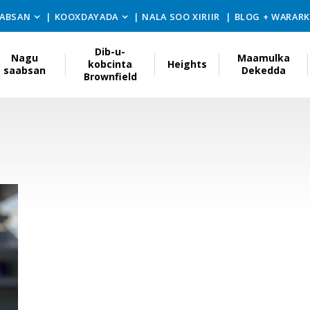
ABSAN
KOOXDAYADA
NALA SOO XIRIIR
BLOG + WARAR
Dib-u-
Nagu
Maamulka
kobcinta
Heights
saabsan
Dekedda
Brownfield