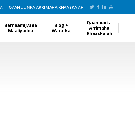
KA
QAANUUNKA ARRIMAHA KHAASKA AH
Qaanuunka
Barnaamijyada
Blog +
Arrimaha
Maaliyadda
Wararka
Khaaska ah