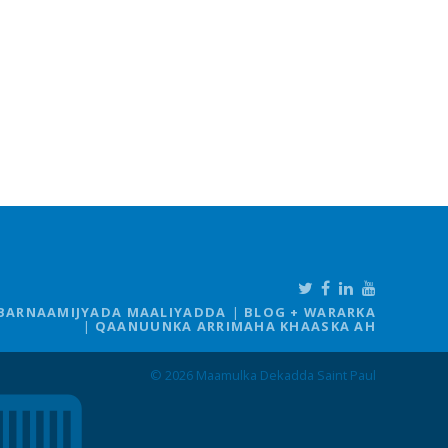
BARNAAMIJYADA MAALIYADDA
BLOG + WARARKA
QAANUUNKA ARRIMAHA KHAASKA AH
© 2026 Maamulka Dekadda Saint Paul