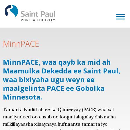
MinnPACE
MinnPACE, waa qayb ka mid ah
Maamulka Dekedda ee Saint Paul,
waa bixiyaha ugu weyn ee
maalgelinta PACE ee Gobolka
Minnesota.
Tamarta Nadiif ah ee La Qiimeeyay (PACE) waa xal
maaliyadeed oo cusub oo loogu talagalay dhismaha
milkiilayaasha xiisaynaya hufnaanta tamarta iyo