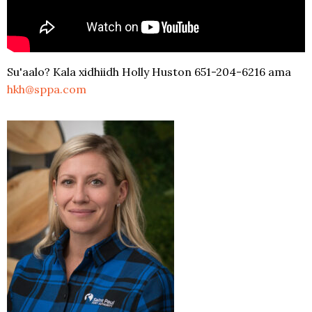
Su'aalo? Kala xidhiidh Holly Huston 651-204-6216 ama
hkh@sppa.com