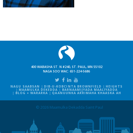
400 WABASHA ST. N #240, ST. PAUL, MN 55102
NAGA SOO WAC:
651-224-5686
NAGU SAABSAN
DIB-U-KOBCINTA BROWNFIELD
HEIGHTS
MAAMULKA DEKEDDA
BARNAAMIJYADA MAALIYADDA
BLOG + WARARKA
QAANUUNKA ARRIMAHA KHAASKA AH
© 2026 Maamulka Dekadda Saint Paul