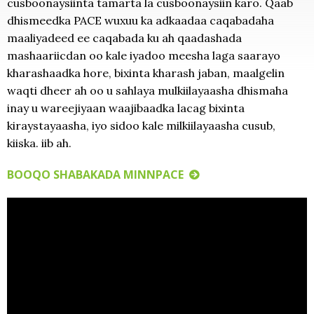
cusboonaysiinta tamarta la cusboonaysiin karo. Qaab
dhismeedka PACE wuxuu ka adkaadaa caqabadaha
maaliyadeed ee caqabada ku ah qaadashada
mashaariicdan oo kale iyadoo meesha laga saarayo
kharashaadka hore, bixinta kharash jaban, maalgelin
waqti dheer ah oo u sahlaya mulkiilayaasha dhismaha
inay u wareejiyaan waajibaadka lacag bixinta
kiraystayaasha, iyo sidoo kale milkiilayaasha cusub,
kiiska. iib ah.
BOOQO SHABAKADA MINNPACE