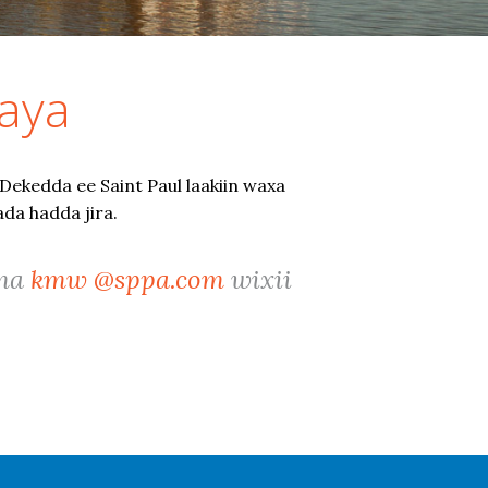
aya
ekedda ee Saint Paul laakiin waxa
ada hadda jira.
ama
kmw
@sppa.com
wixii