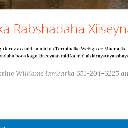
a Rabshadaha Xiiseyn
u kireysto mid ka mid ah Terminalka Webiga ee Maamulka D
irkaduhu boos kaga kireeyaan mid ka mid ah kiraystayaashay
istine Williams
lambarka 651-204-6225 