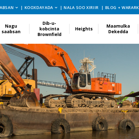
ABSAN
KOOXDAYADA
NALA SOO XIRIIR
BLOG + WARAR
Dib-u-
Nagu
Maamulka
kobcinta
Heights
saabsan
Dekedda
Brownfield