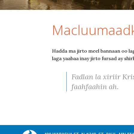
Macluumaadk
Hadda ma jirto meel bannaan oo lag
laga yaabaa inay jirto fursad ay sh
Fadlan la xiriir Kr
faahfaahin ah.