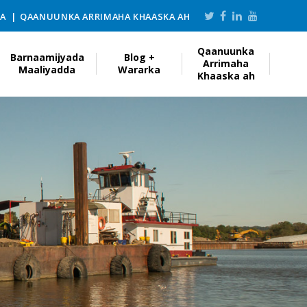
KA
QAANUUNKA ARRIMAHA KHAASKA AH
Qaanuunka
Barnaamijyada
Blog +
Arrimaha
Maaliyadda
Wararka
Khaaska ah