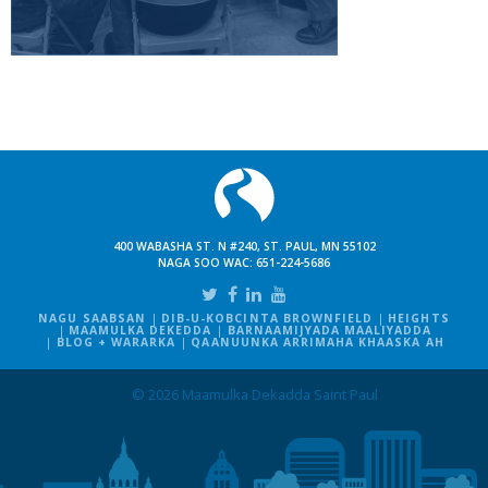
400 WABASHA ST. N #240, ST. PAUL, MN 55102
NAGA SOO WAC:
651-224-5686
NAGU SAABSAN
DIB-U-KOBCINTA BROWNFIELD
HEIGHTS
MAAMULKA DEKEDDA
BARNAAMIJYADA MAALIYADDA
BLOG + WARARKA
QAANUUNKA ARRIMAHA KHAASKA AH
© 2026 Maamulka Dekadda Saint Paul