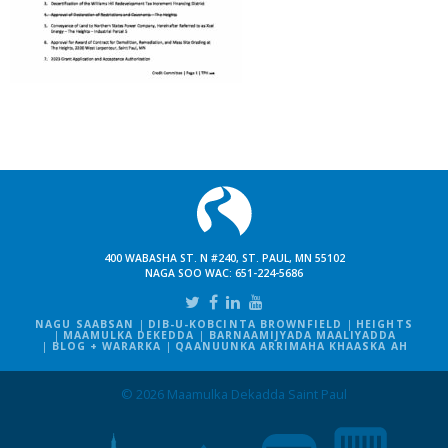
400 WABASHA ST. N #240, ST. PAUL, MN 55102
NAGA SOO WAC:
651-224-5686
NAGU SAABSAN
DIB-U-KOBCINTA BROWNFIELD
HEIGHTS
MAAMULKA DEKEDDA
BARNAAMIJYADA MAALIYADDA
BLOG + WARARKA
QAANUUNKA ARRIMAHA KHAASKA AH
© 2026 Maamulka Dekadda Saint Paul