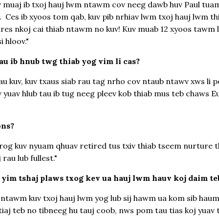
v muaj ib txoj hauj lwm ntawm cov neeg dawb huv Paul tua
m. Ces ib xyoos tom qab, kuv pib nrhiav lwm txoj hauj lwm t
res nkoj cai thiab ntawm no kuv! Kuv muab 12 xyoos tawm lu
i hloov."
u ib hnub twg thiab yog vim li cas?
 rau kuv, kuv txaus siab rau tag nrho cov ntaub ntawv xws li 
kuv yuav hlub tau ib tug neeg pleev kob thiab mus teb chaws 
ons?
rog kuv nyuam qhuav retired tus txiv thiab tseem nurture 
rau lub fullest."
j yim tshaj plaws txog kev ua hauj lwm hauv koj daim te
m ntawm kuv txoj hauj lwm yog lub sij hawm ua kom sib hau
tiaj teb no tibneeg hu tauj coob, nws pom tau tias koj yua