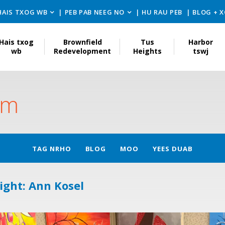
HAIS TXOG WB
PEB PAB NEEG NO
HU RAU PEB
BLOG + 
Hais txog
Brownfield
Tus
Harbor
wb
Redevelopment
Heights
tswj
wm
TAG NRHO
BLOG
MOO
YEES DUAB
ight: Ann Kosel