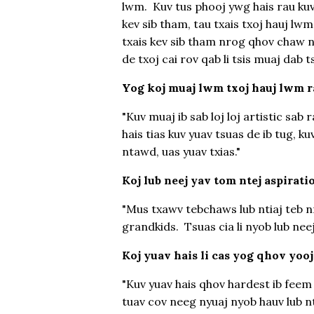
lwm. Kuv tus phooj ywg hais rau ku
kev sib tham, tau txais txoj hauj lw
txais kev sib tham nrog qhov chaw n
de txoj cai rov qab li tsis muaj dab ts
Yog koj muaj lwm txoj hauj lwm ra
"Kuv muaj ib sab loj loj artistic sab
hais tias kuv yuav tsuas de ib tug, 
ntawd, uas yuav txias."
Koj lub neej yav tom ntej aspirati
"Mus txawv tebchaws lub ntiaj teb n
grandkids. Tsuas cia li nyob lub neej 
Koj yuav hais li cas yog qhov yoo
"Kuv yuav hais qhov hardest ib fee
tuav cov neeg nyuaj nyob hauv lub n