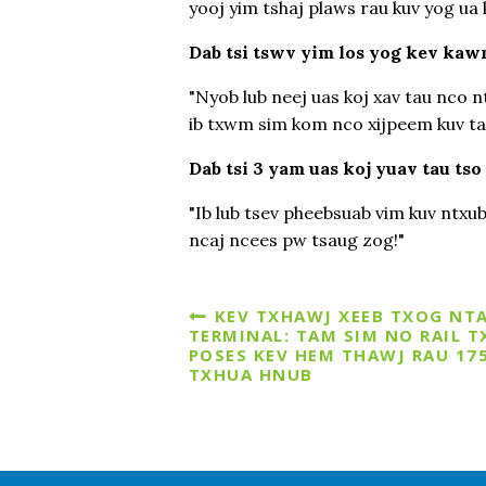
yooj yim tshaj plaws rau kuv yog ua
Dab tsi tswv yim los yog kev kaw
"Nyob lub neej uas koj xav tau nco 
ib txwm sim kom nco xijpeem kuv ta
Dab tsi 3 yam uas koj yuav tau tso
"Ib lub tsev pheebsuab vim kuv ntxu
ncaj ncees pw tsaug zog!"
KEV TXHAWJ XEEB TXOG NT
TERMINAL: TAM SIM NO RAIL 
POSES KEV HEM THAWJ RAU 175
TXHUA HNUB