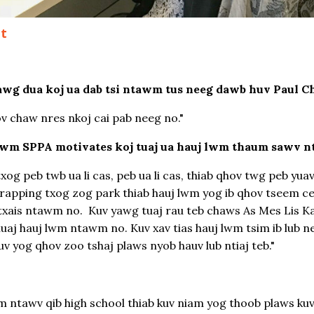
nt
sawg dua koj ua dab tsi ntawm tus neeg dawb huv Paul C
v chaw nres nkoj cai pab neeg no."
awm SPPA motivates koj tuaj ua hauj lwm thaum sawv ntx
xog peb twb ua li cas, peb ua li cas, thiab qhov twg peb yu
apping txog zog park thiab hauj lwm yog ib qhov tseem c
au txais ntawm no. Kuv yawg tuaj rau teb chaws As Mes Lis K
j hauj lwm ntawm no. Kuv xav tias hauj lwm tsim ib lub ne
v yog qhov zoo tshaj plaws nyob hauv lub ntiaj teb."
ntawv qib high school thiab kuv niam yog thoob plaws kuv 