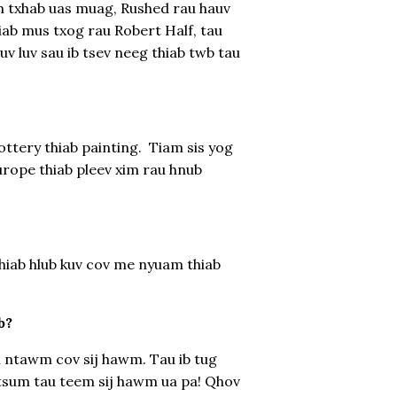
m txhab uas muag, Rushed rau hauv
hiab mus txog rau Robert Half, tau
v luv sau ib tsev neeg thiab twb tau
pottery thiab painting. Tiam sis yog
Europe thiab pleev xim rau hnub
thiab hlub kuv cov me nyuam thiab
b?
m ntawm cov sij hawm. Tau ib tug
v tsum tau teem sij hawm ua pa! Qhov