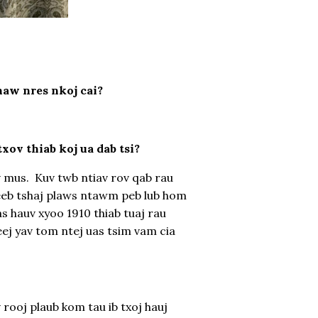
haw nres nkoj cai?
ov thiab koj ua dab tsi?
av mus. Kuv twb ntiav rov qab rau
eeb tshaj plaws ntawm peb lub hom
as hauv xyoo 1910 thiab tuaj rau
ej yav tom ntej uas tsim vam cia
rooj plaub kom tau ib txoj hauj