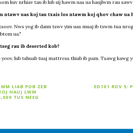
 kom kuv nrhiav tau ib lub sij hawm uas ua haujlwm rau sawv
m ntawv uas koj tau txais los ntawm koj qhov chaw ua 
ntsoov. Nws yog ib daim tswv yim uas muaj ib txwm tua nrog 
btom ua."
 tseg rau ib deserted kob?
b yoov, lub tshuab tuaj mattress thiab ib pam. Tsawg kawg 
AWM LIAB POB ZEB
ED101 ROV 5:
TXOJ HAUJ LWM
,000 TUS NEEG