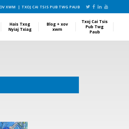
XOV XWM
TXOJ CAI TSIS PUB TWG PAUB
Txoj Cai Tsis
Hais Txog
Blog + xov
Pub Twg
Nyiaj Txiag
xwm
Paub