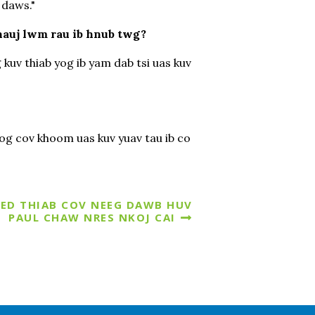
 daws."
hauj lwm rau ib hnub twg?
kuv thiab yog ib yam dab tsi uas kuv
yog cov khoom uas kuv yuav tau ib co
 PED THIAB COV NEEG DAWB HUV
PAUL CHAW NRES NKOJ CAI