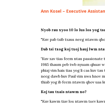
Ann Kosel – Executive Assista
Nyob rau xyoo 10 lo lus los yog t
"Kuv pab tsib txaus neeg ntawm qho
Dab tsi txog koj txoj hauj lwm nt
"
Kuv xav tias feem ntau passionate t
1985 thaum peb twb nyuam qhuav wr
phiaj vim hais tias yog li cas kuv t
neeg dawb huv Paul vim nws hnov mua
thiab yog ib feem ntawm qhov uas ku
Koj tau txais ntawm no?
"Kuv kawm tiav los ntawm tsev kawm 