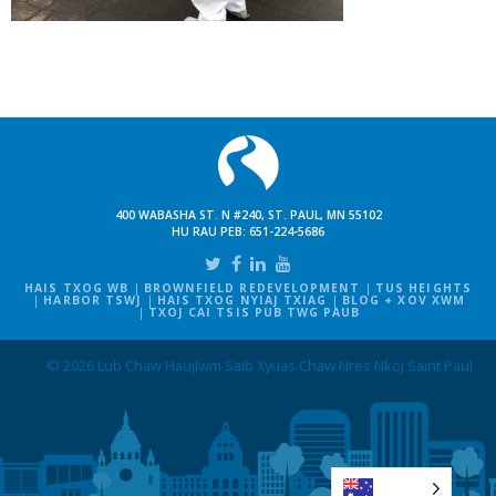
400 WABASHA ST. N #240, ST. PAUL, MN 55102
HU RAU PEB:
651-224-5686
HAIS TXOG WB
BROWNFIELD REDEVELOPMENT
TUS HEIGHTS
HARBOR TSWJ
HAIS TXOG NYIAJ TXIAG
BLOG + XOV XWM
TXOJ CAI TSIS PUB TWG PAUB
© 2026 Lub Chaw Haujlwm Saib Xyuas Chaw Nres Nkoj Saint Paul