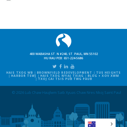
400 WABASHA ST. N #240, ST. PAUL, MN 55102
HU RAU PEB:
651-224-5686
HAIS TXOG WB
BROWNFIELD REDEVELOPMENT
TUS HEIGHTS
HARBOR TSWJ
HAIS TXOG NYIAJ TXIAG
BLOG + XOV XWM
TXOJ CAI TSIS PUB TWG PAUB
© 2026 Lub Chaw Haujlwm Saib Xyuas Chaw Nres Nkoj Saint Paul