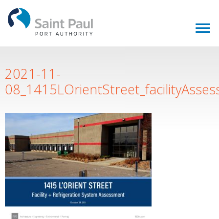
2021-11-
08_1415LOrientStreet_facilityAsse