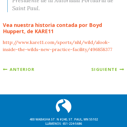
Presidente de la Autoridad Portuaria de
Saint Paul.
Vea nuestra historia contada por Boyd
Huppert, de KARE11
http://www.kare11.com/sports/nhl/wild/alook-
inside-the-wilds-new-practice-facility/496858377
ANTERIOR
SIGUIENTE
400 WABASHA ST. N #240, ST. PAUL, MN 55102
LLÁMENOS:
651-224-5686