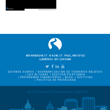
400 WABASHA ST. N #240, ST. PAUL, MN 55102
LLÁMENOS:
651-224-5686
QUIÉNES SOMOS
REURBANIZACIÓN DE TERRENOS BALDÍOS
LAS ALTURAS
GESTIÓN PORTUARIA
PROGRAMAS FINANCIEROS
BLOG + NOTICIAS
POLÍTICA DE PRIVACIDAD
© 2026 Autoridad Portuaria de Saint Paul