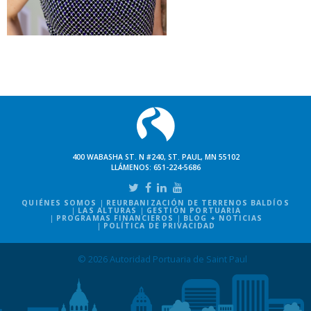
400 WABASHA ST. N #240, ST. PAUL, MN 55102
LLÁMENOS:
651-224-5686
QUIÉNES SOMOS
REURBANIZACIÓN DE TERRENOS BALDÍOS
LAS ALTURAS
GESTIÓN PORTUARIA
PROGRAMAS FINANCIEROS
BLOG + NOTICIAS
POLÍTICA DE PRIVACIDAD
© 2026 Autoridad Portuaria de Saint Paul