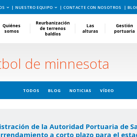
OS
NUESTRO EQUIPO
CONTACTE CON NOSOTROS
BLO
Reurbanización
Quiénes
Las
Gestión
de terrenos
somos
alturas
portuaria
baldíos
tbol de minnesota
TODOS
BLOG
NOTICIAS
VÍDEO
istración de la Autoridad Portuaria de S
rrendamiento a corto plazo para el esta