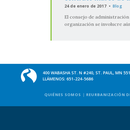
24 de enero de 2017
Blog
El consejo de administración 
organización se involucre aún
400 WABASHA ST. N #240, ST. PAUL, MN 55
LLÁMENOS:
651-224-5686
QUIÉNES SOMOS
REURBANIZACIÓN D