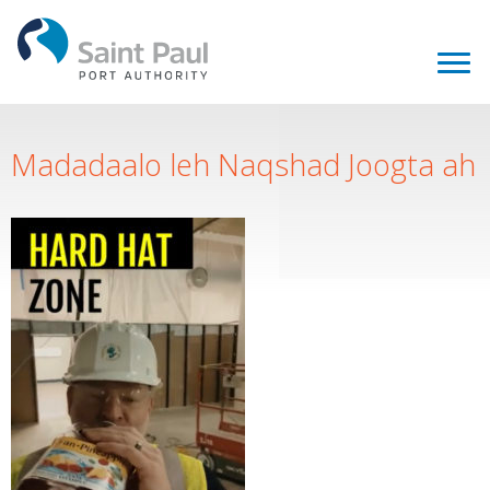
Madadaalo leh Naqshad Joogta ah