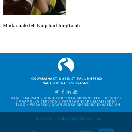
Madadaalo leh Naqshad Joogta ah
400 WABASHA ST. N #240, ST. PAUL, MN 55102
NAGA SOO WAC:
651-224-5686
NAGU SAABSAN
DIB-U-KOBCINTA BROWNFIELD
HEIGHTS
MAAMULKA DEKEDDA
BARNAAMIJYADA MAALIYADDA
BLOG + WARARKA
QAANUUNKA ARRIMAHA KHAASKA AH
© 2026 Maamulka Dekadda Saint Paul