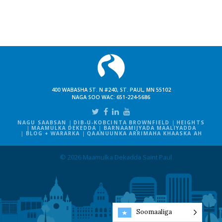
400 WABASHA ST. N #240, ST. PAUL, MN 55102
NAGA SOO WAC:
651-224-5686
NAGU SAABSAN
DIB-U-KOBCINTA BROWNFIELD
HEIGHTS
MAAMULKA DEKEDDA
BARNAAMIJYADA MAALIYADDA
BLOG + WARARKA
QAANUUNKA ARRIMAHA KHAASKA AH
© 2026 Maamulka Dekadda Saint Paul
Soomaaliga