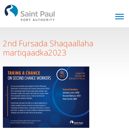
2nd Fursada Shaqaallaha
martiqaadka2023