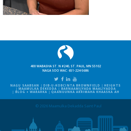
400 WABASHA ST. N #240, ST. PAUL, MN 55102
NAGA SOO WAC:
651-224-5686
NAGU SAABSAN
DIB-U-KOBCINTA BROWNFIELD
HEIGHTS
MAAMULKA DEKEDDA
BARNAAMIJYADA MAALIYADDA
BLOG + WARARKA
QAANUUNKA ARRIMAHA KHAASKA AH
© 2026 Maamulka Dekadda Saint Paul