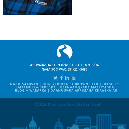
400 WABASHA ST. N #240, ST. PAUL, MN 55102
NAGA SOO WAC:
651-224-5686
NAGU SAABSAN
DIB-U-KOBCINTA BROWNFIELD
HEIGHTS
MAAMULKA DEKEDDA
BARNAAMIJYADA MAALIYADDA
BLOG + WARARKA
QAANUUNKA ARRIMAHA KHAASKA AH
© 2026 Maamulka Dekadda Saint Paul