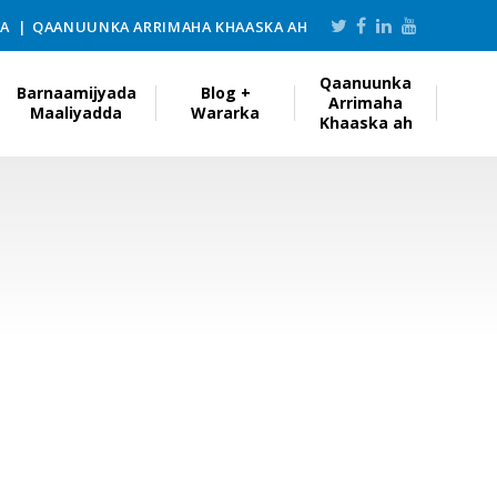
KA
QAANUUNKA ARRIMAHA KHAASKA AH
Qaanuunka
Barnaamijyada
Blog +
Arrimaha
Maaliyadda
Wararka
Khaaska ah