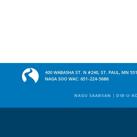
400 WABASHA ST. N #240, ST. PAUL, MN 55
NAGA SOO WAC:
651-224-5686
NAGU SAABSAN
DIB-U-K