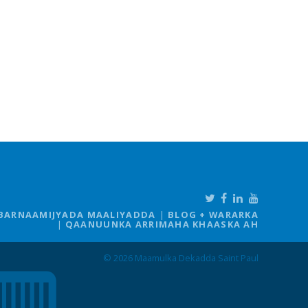
BARNAAMIJYADA MAALIYADDA
BLOG + WARARKA
QAANUUNKA ARRIMAHA KHAASKA AH
© 2026 Maamulka Dekadda Saint Paul