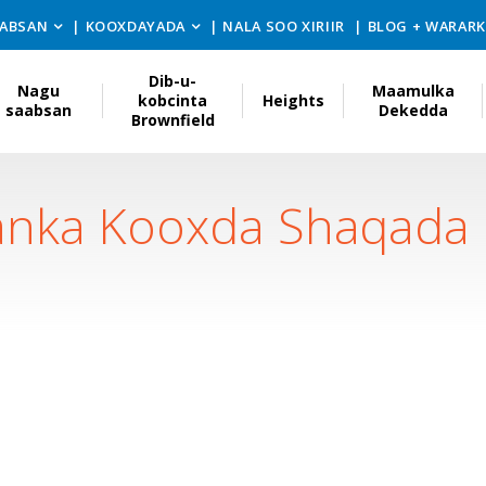
ABSAN
KOOXDAYADA
NALA SOO XIRIIR
BLOG + WARAR
Dib-u-
Nagu
Maamulka
kobcinta
Heights
saabsan
Dekedda
Brownfield
anka Kooxda Shaqada