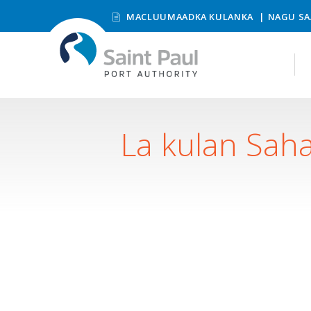
MACLUUMAADKA KULANKA
NAGU SA
La kulan Sah