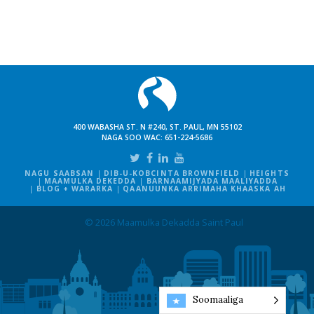
400 WABASHA ST. N #240, ST. PAUL, MN 55102
NAGA SOO WAC:
651-224-5686
NAGU SAABSAN
DIB-U-KOBCINTA BROWNFIELD
HEIGHTS
MAAMULKA DEKEDDA
BARNAAMIJYADA MAALIYADDA
BLOG + WARARKA
QAANUUNKA ARRIMAHA KHAASKA AH
© 2026 Maamulka Dekadda Saint Paul
Soomaaliga