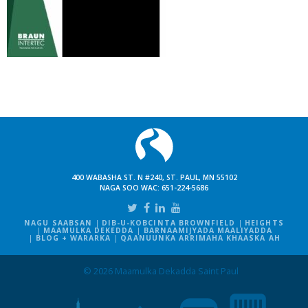
400 WABASHA ST. N #240, ST. PAUL, MN 55102
NAGA SOO WAC:
651-224-5686
NAGU SAABSAN
DIB-U-KOBCINTA BROWNFIELD
HEIGHTS
MAAMULKA DEKEDDA
BARNAAMIJYADA MAALIYADDA
BLOG + WARARKA
QAANUUNKA ARRIMAHA KHAASKA AH
© 2026 Maamulka Dekadda Saint Paul