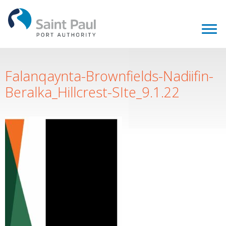
Falanqaynta-Brownfields-Nadiifin-
Beralka_Hillcrest-SIte_9.1.22