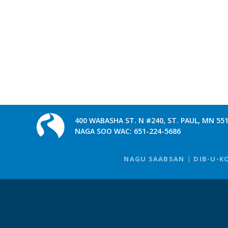
400 WABASHA ST. N #240, ST. PAUL, MN 55
NAGA SOO WAC:
651-224-5686
NAGU SAABSAN
DIB-U-K