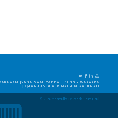
BARNAAMIJYADA MAALIYADDA
BLOG + WARARKA
QAANUUNKA ARRIMAHA KHAASKA AH
© 2026 Maamulka Dekadda Saint Paul