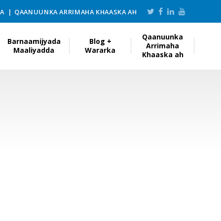
KA
QAANUUNKA ARRIMAHA KHAASKA AH
Qaanuunka
Barnaamijyada
Blog +
Arrimaha
Maaliyadda
Wararka
Khaaska ah