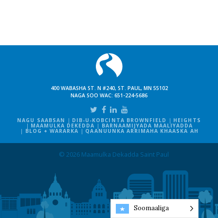
400 WABASHA ST. N #240, ST. PAUL, MN 55102
NAGA SOO WAC:
651-224-5686
NAGU SAABSAN
DIB-U-KOBCINTA BROWNFIELD
HEIGHTS
MAAMULKA DEKEDDA
BARNAAMIJYADA MAALIYADDA
BLOG + WARARKA
QAANUUNKA ARRIMAHA KHAASKA AH
© 2026 Maamulka Dekadda Saint Paul
Soomaaliga