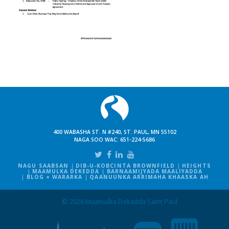
400 WABASHA ST. N #240, ST. PAUL, MN 55102
NAGA SOO WAC:
651-224-5686
NAGU SAABSAN
DIB-U-KOBCINTA BROWNFIELD
HEIGHTS
MAAMULKA DEKEDDA
BARNAAMIJYADA MAALIYADDA
BLOG + WARARKA
QAANUUNKA ARRIMAHA KHAASKA AH
© 2026 Maamulka Dekadda Saint Paul