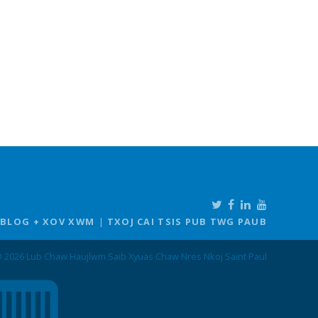
BLOG + XOV XWM
TXOJ CAI TSIS PUB TWG PAUB
 2026 Lub Chaw Haujlwm Saib Xyuas Chaw Nres Nkoj Saint Paul