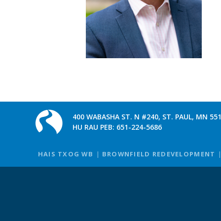
400 WABASHA ST. N #240, ST. PAUL, MN 55
HU RAU PEB:
651-224-5686
HAIS TXOG WB
BROWNFIELD REDEVELOPMENT