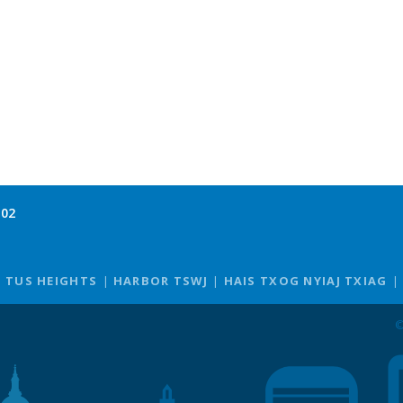
102
TUS HEIGHTS
HARBOR TSWJ
HAIS TXOG NYIAJ TXIAG
©