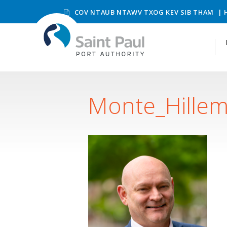
COV NTAUB NTAWV TXOG KEV SIB THAM
Monte_Hille