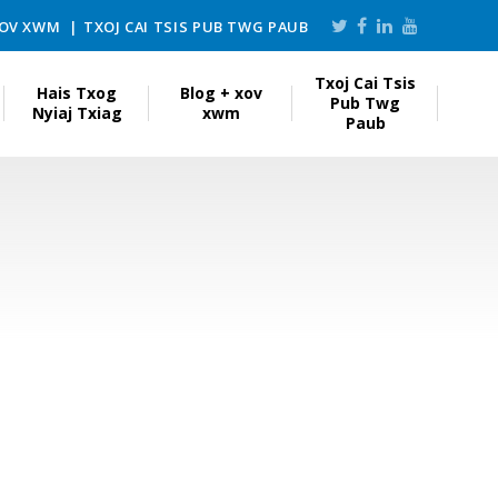
XOV XWM
TXOJ CAI TSIS PUB TWG PAUB
Txoj Cai Tsis
Hais Txog
Blog + xov
Pub Twg
Nyiaj Txiag
xwm
Paub