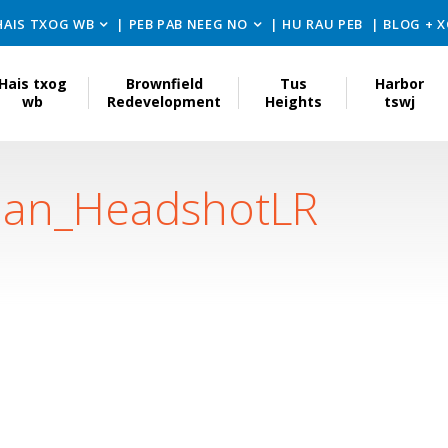
HAIS TXOG WB
PEB PAB NEEG NO
HU RAU PEB
BLOG + 
Hais txog
Brownfield
Tus
Harbor
wb
Redevelopment
Heights
tswj
man_HeadshotLR