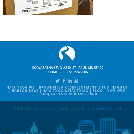
400 WABASHA ST. N #240, ST. PAUL, MN 55102
HU RAU PEB:
651-224-5686
HAIS TXOG WB
BROWNFIELD REDEVELOPMENT
TUS HEIGHTS
HARBOR TSWJ
HAIS TXOG NYIAJ TXIAG
BLOG + XOV XWM
TXOJ CAI TSIS PUB TWG PAUB
© 2026 Lub Chaw Haujlwm Saib Xyuas Chaw Nres Nkoj Saint Paul