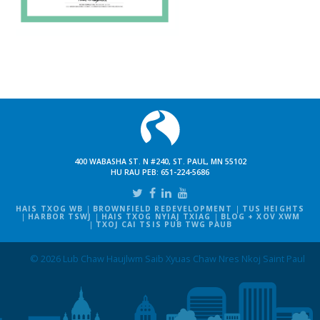
400 WABASHA ST. N #240, ST. PAUL, MN 55102
HU RAU PEB:
651-224-5686
HAIS TXOG WB
BROWNFIELD REDEVELOPMENT
TUS HEIGHTS
HARBOR TSWJ
HAIS TXOG NYIAJ TXIAG
BLOG + XOV XWM
TXOJ CAI TSIS PUB TWG PAUB
© 2026 Lub Chaw Haujlwm Saib Xyuas Chaw Nres Nkoj Saint Paul