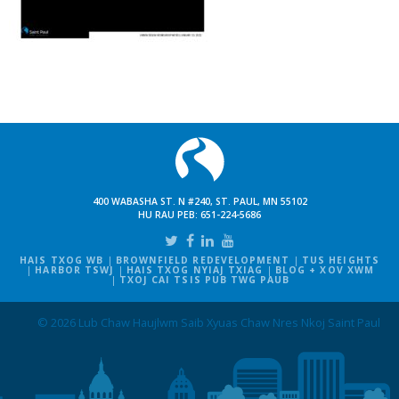
400 WABASHA ST. N #240, ST. PAUL, MN 55102
HU RAU PEB:
651-224-5686
HAIS TXOG WB
BROWNFIELD REDEVELOPMENT
TUS HEIGHTS
HARBOR TSWJ
HAIS TXOG NYIAJ TXIAG
BLOG + XOV XWM
TXOJ CAI TSIS PUB TWG PAUB
© 2026 Lub Chaw Haujlwm Saib Xyuas Chaw Nres Nkoj Saint Paul