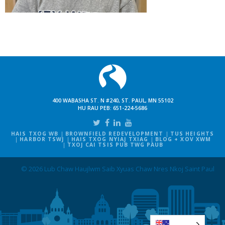
400 WABASHA ST. N #240, ST. PAUL, MN 55102
HU RAU PEB:
651-224-5686
HAIS TXOG WB
BROWNFIELD REDEVELOPMENT
TUS HEIGHTS
HARBOR TSWJ
HAIS TXOG NYIAJ TXIAG
BLOG + XOV XWM
TXOJ CAI TSIS PUB TWG PAUB
© 2026 Lub Chaw Haujlwm Saib Xyuas Chaw Nres Nkoj Saint Paul