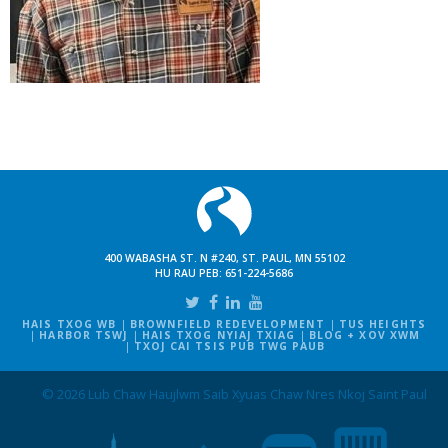
400 WABASHA ST. N #240, ST. PAUL, MN 55102
HU RAU PEB:
651-224-5686
HAIS TXOG WB
BROWNFIELD REDEVELOPMENT
TUS HEIGHTS
HARBOR TSWJ
HAIS TXOG NYIAJ TXIAG
BLOG + XOV XWM
TXOJ CAI TSIS PUB TWG PAUB
© 2026 Lub Chaw Haujlwm Saib Xyuas Chaw Nres Nkoj Saint Paul