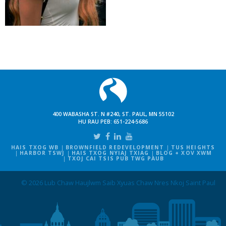
400 WABASHA ST. N #240, ST. PAUL, MN 55102
HU RAU PEB:
651-224-5686
HAIS TXOG WB
BROWNFIELD REDEVELOPMENT
TUS HEIGHTS
HARBOR TSWJ
HAIS TXOG NYIAJ TXIAG
BLOG + XOV XWM
TXOJ CAI TSIS PUB TWG PAUB
© 2026 Lub Chaw Haujlwm Saib Xyuas Chaw Nres Nkoj Saint Paul