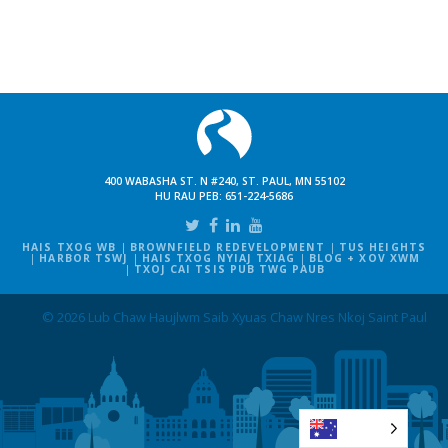
400 WABASHA ST. N #240, ST. PAUL, MN 55102
HU RAU PEB:
651-224-5686
HAIS TXOG WB
BROWNFIELD REDEVELOPMENT
TUS HEIGHTS
HARBOR TSWJ
HAIS TXOG NYIAJ TXIAG
BLOG + XOV XWM
TXOJ CAI TSIS PUB TWG PAUB
© 2026 Lub Chaw Haujlwm Saib Xyuas Chaw Nres Nkoj Saint Paul