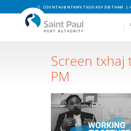
COV NTAUB NTAWV TXOG KEV SIB THAM
Screen txhaj
PM