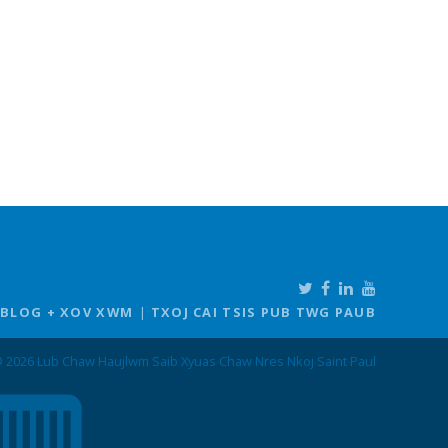
BLOG + XOV XWM
TXOJ CAI TSIS PUB TWG PAUB
 2026 Lub Chaw Haujlwm Saib Xyuas Chaw Nres Nkoj Saint Paul