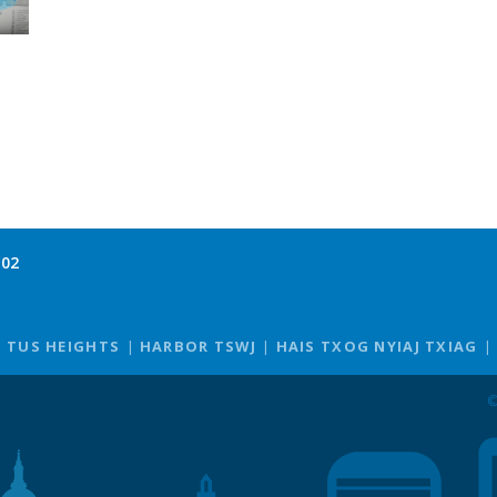
102
TUS HEIGHTS
HARBOR TSWJ
HAIS TXOG NYIAJ TXIAG
©