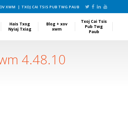
XOV XWM
TXOJ CAI TSIS PUB TWG PAUB
Txoj Cai Tsis
Hais Txog
Blog + xov
Pub Twg
Nyiaj Txiag
xwm
Paub
awm 4.48.10