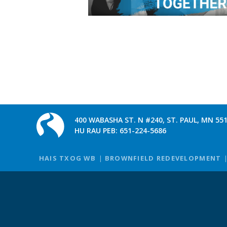
400 WABASHA ST. N #240, ST. PAUL, MN 55
HU RAU PEB:
651-224-5686
HAIS TXOG WB
BROWNFIELD REDEVELOPMENT