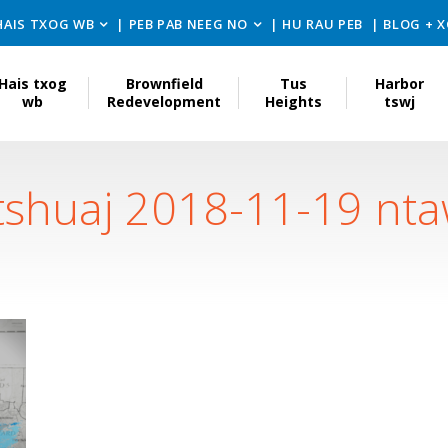
HAIS TXOG WB
PEB PAB NEEG NO
HU RAU PEB
BLOG + 
Hais txog
Brownfield
Tus
Harbor
wb
Redevelopment
Heights
tswj
 tshuaj 2018-11-19 nt