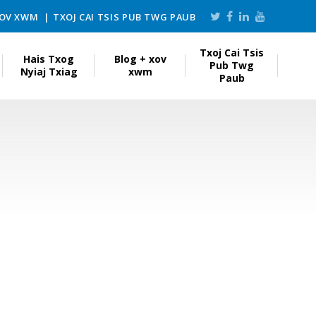
XOV XWM
TXOJ CAI TSIS PUB TWG PAUB
Txoj Cai Tsis
Hais Txog
Blog + xov
Pub Twg
Nyiaj Txiag
xwm
Paub