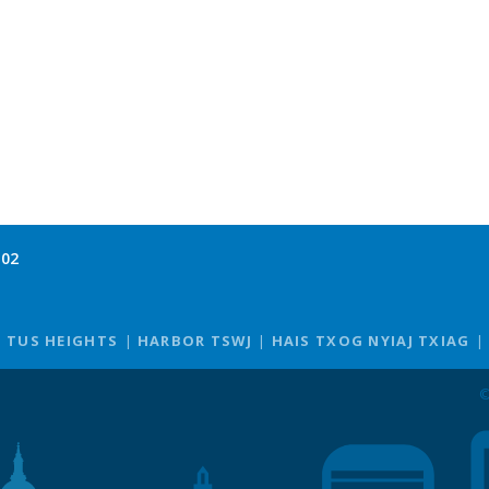
102
TUS HEIGHTS
HARBOR TSWJ
HAIS TXOG NYIAJ TXIAG
©