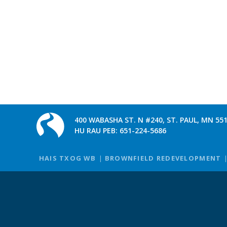
400 WABASHA ST. N #240, ST. PAUL, MN 55
HU RAU PEB:
651-224-5686
HAIS TXOG WB
BROWNFIELD REDEVELOPMENT