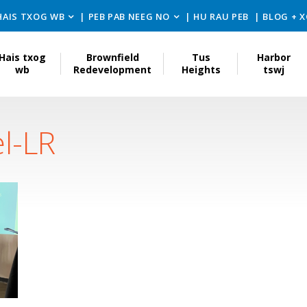
HAIS TXOG WB
PEB PAB NEEG NO
HU RAU PEB
BLOG + 
Hais txog
Brownfield
Tus
Harbor
wb
Redevelopment
Heights
tswj
l-LR