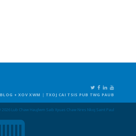
BLOG + XOV XWM
TXOJ CAI TSIS PUB TWG PAUB
 2026 Lub Chaw Haujlwm Saib Xyuas Chaw Nres Nkoj Saint Paul