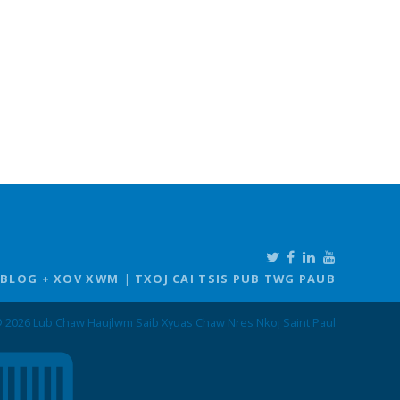
BLOG + XOV XWM
TXOJ CAI TSIS PUB TWG PAUB
 2026 Lub Chaw Haujlwm Saib Xyuas Chaw Nres Nkoj Saint Paul