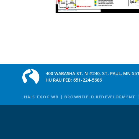
400 WABASHA ST. N #240, ST. PAUL, MN 55
HU RAU PEB:
651-224-5686
HAIS TXOG WB
BROWNFIELD REDEVELOPMENT