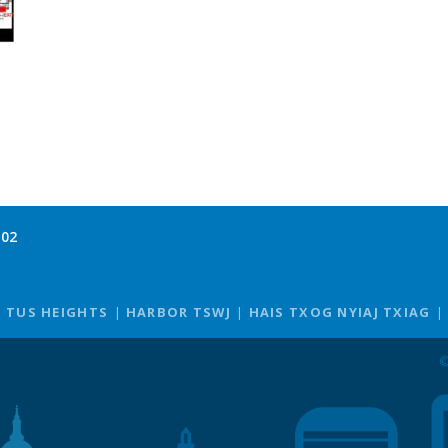
102
TUS HEIGHTS
HARBOR TSWJ
HAIS TXOG NYIAJ TXIAG
©