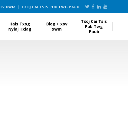
XOV XWM
TXOJ CAI TSIS PUB TWG PAUB
Txoj Cai Tsis
Hais Txog
Blog + xov
Pub Twg
Nyiaj Txiag
xwm
Paub