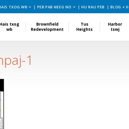
HAIS TXOG WB
PEB PAB NEEG NO
HU RAU PEB
BLOG + 
Hais txog
Brownfield
Tus
Harbor
wb
Redevelopment
Heights
tswj
npaj-1