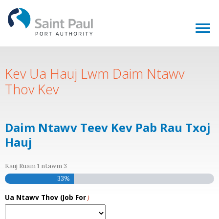
Kev Ua Hauj Lwm Daim Ntawv
Thov Kev
Daim Ntawv Teev Kev Pab Rau Txoj
Hauj
Kauj Ruam
1
ntawm
3
33%
Ua Ntawv Thov (Job For
)