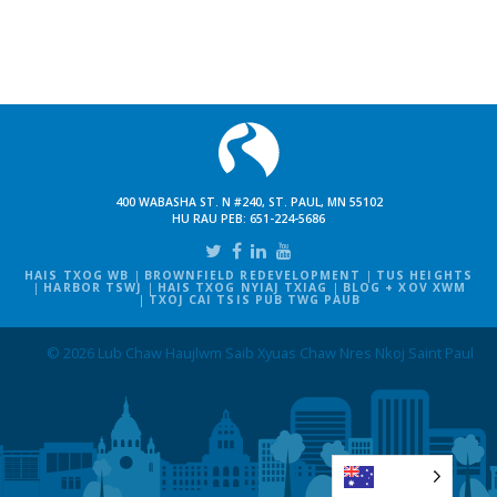
400 WABASHA ST. N #240, ST. PAUL, MN 55102
HU RAU PEB:
651-224-5686
HAIS TXOG WB
BROWNFIELD REDEVELOPMENT
TUS HEIGHTS
HARBOR TSWJ
HAIS TXOG NYIAJ TXIAG
BLOG + XOV XWM
TXOJ CAI TSIS PUB TWG PAUB
© 2026 Lub Chaw Haujlwm Saib Xyuas Chaw Nres Nkoj Saint Paul