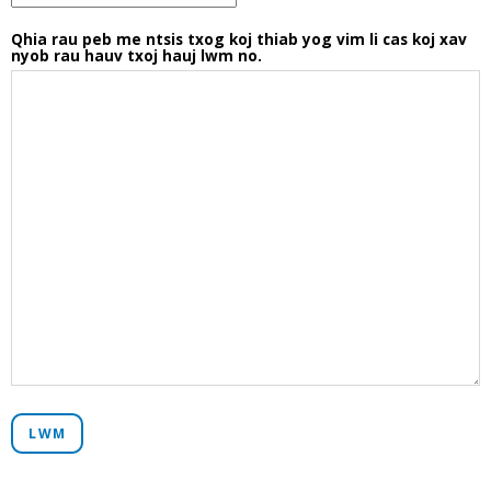
Qhia rau peb me ntsis txog koj thiab yog vim li cas koj xav
nyob rau hauv txoj hauj lwm no.
LWM