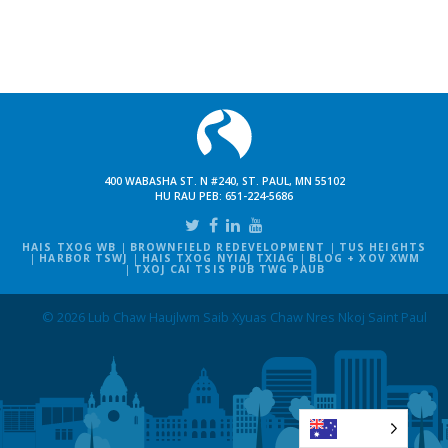
400 WABASHA ST. N #240, ST. PAUL, MN 55102
HU RAU PEB:
651-224-5686
HAIS TXOG WB
BROWNFIELD REDEVELOPMENT
TUS HEIGHTS
HARBOR TSWJ
HAIS TXOG NYIAJ TXIAG
BLOG + XOV XWM
TXOJ CAI TSIS PUB TWG PAUB
© 2026 Lub Chaw Haujlwm Saib Xyuas Chaw Nres Nkoj Saint Paul