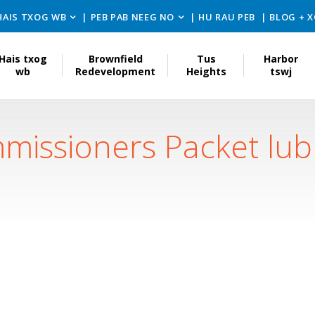
HAIS TXOG WB
PEB PAB NEEG NO
HU RAU PEB
BLOG + 
Hais txog
Brownfield
Tus
Harbor
wb
Redevelopment
Heights
tswj
issioners Packet lub 