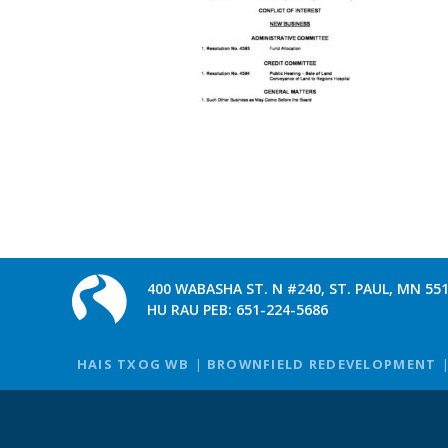
400 WABASHA ST. N #240, ST. PAUL, MN 55
HU RAU PEB:
651-224-5686
HAIS TXOG WB
BROWNFIELD REDEVELOPMENT