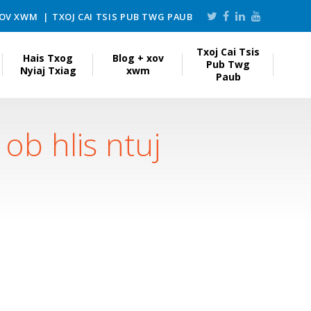
XOV XWM
TXOJ CAI TSIS PUB TWG PAUB
Txoj Cai Tsis
Hais Txog
Blog + xov
Pub Twg
Nyiaj Txiag
xwm
Paub
ob hlis ntuj