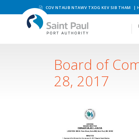
COV NTAUB NTAWV TXOG KEV SIB THAM
Board of Comm
28, 2017