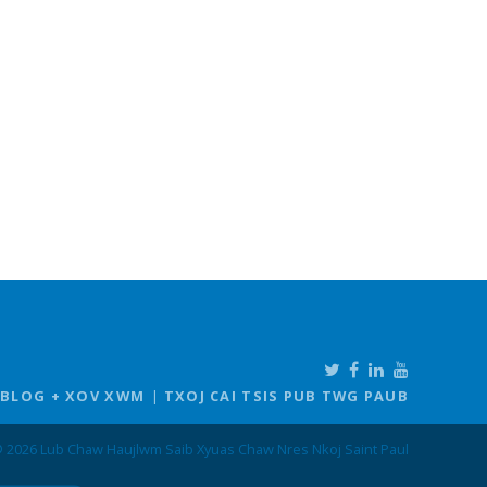
BLOG + XOV XWM
TXOJ CAI TSIS PUB TWG PAUB
 2026 Lub Chaw Haujlwm Saib Xyuas Chaw Nres Nkoj Saint Paul