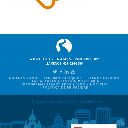
400 WABASHA ST. N #240, ST. PAUL, MN 55102
LLÁMENOS:
651-224-5686
QUIÉNES SOMOS
REURBANIZACIÓN DE TERRENOS BALDÍOS
LAS ALTURAS
GESTIÓN PORTUARIA
PROGRAMAS FINANCIEROS
BLOG + NOTICIAS
POLÍTICA DE PRIVACIDAD
© 2026 Autoridad Portuaria de Saint Paul