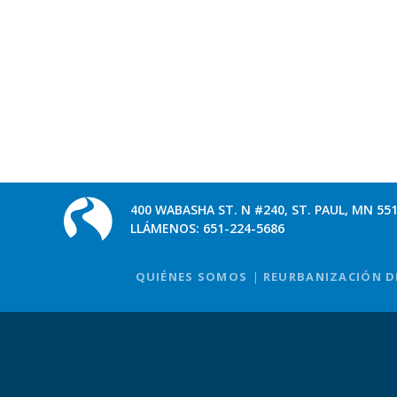
400 WABASHA ST. N #240, ST. PAUL, MN 55
LLÁMENOS:
651-224-5686
QUIÉNES SOMOS
REURBANIZACIÓN D