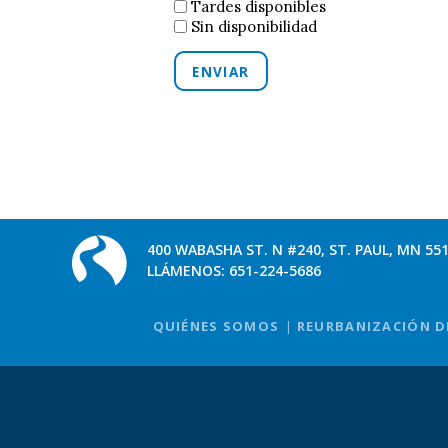
Tardes disponibles
Sin disponibilidad
ENVIAR
400 WABASHA ST. N #240, ST. PAUL, MN 55
LLÁMENOS:
651-224-5686
QUIÉNES SOMOS
REURBANIZACIÓN D