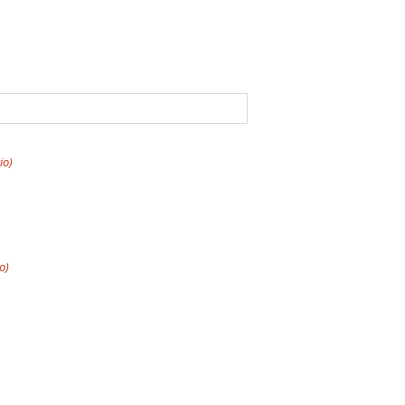
io)
o)