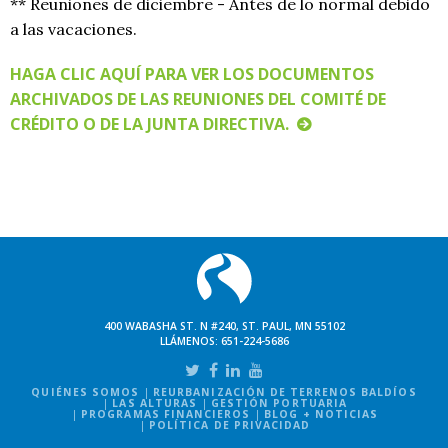
** Reuniones de diciembre - Antes de lo normal debido
a las vacaciones.
HAGA CLIC AQUÍ PARA VER LOS DOCUMENTOS
ARCHIVADOS DE LAS REUNIONES DEL COMITÉ DE
CRÉDITO O DE LA JUNTA DIRECTIVA.
400 WABASHA ST. N #240, ST. PAUL, MN 55102
LLÁMENOS:
651-224-5686
QUIÉNES SOMOS
REURBANIZACIÓN DE TERRENOS BALDÍOS
LAS ALTURAS
GESTIÓN PORTUARIA
PROGRAMAS FINANCIEROS
BLOG + NOTICIAS
POLÍTICA DE PRIVACIDAD