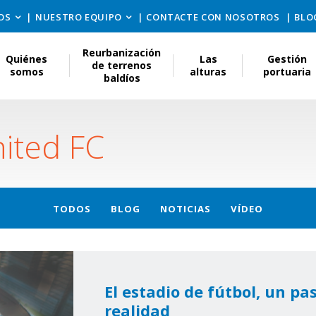
OS
NUESTRO EQUIPO
CONTACTE CON NOSOTROS
BLO
Reurbanización
Quiénes
Las
Gestión
de terrenos
somos
alturas
portuaria
baldíos
ited FC
TODOS
BLOG
NOTICIAS
VÍDEO
El estadio de fútbol, un pa
realidad