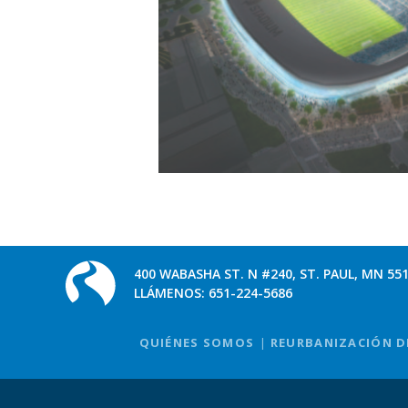
400 WABASHA ST. N #240, ST. PAUL, MN 55
LLÁMENOS:
651-224-5686
QUIÉNES SOMOS
REURBANIZACIÓN D