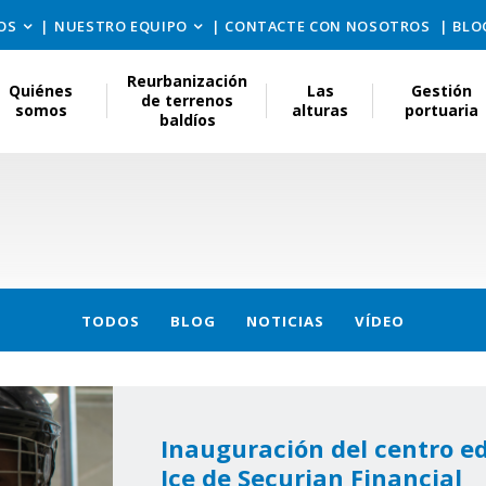
OS
NUESTRO EQUIPO
CONTACTE CON NOSOTROS
BLO
Reurbanización
Quiénes
Las
Gestión
de terrenos
somos
alturas
portuaria
baldíos
TODOS
BLOG
NOTICIAS
VÍDEO
Inauguración del centro e
Ice de Securian Financial