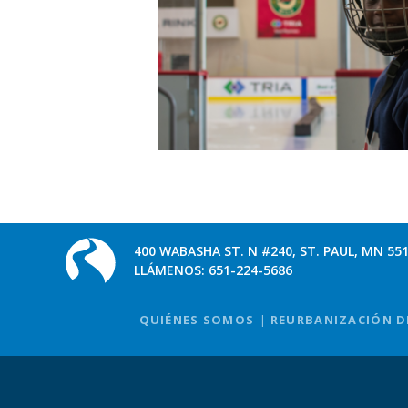
400 WABASHA ST. N #240, ST. PAUL, MN 55
LLÁMENOS:
651-224-5686
QUIÉNES SOMOS
REURBANIZACIÓN D